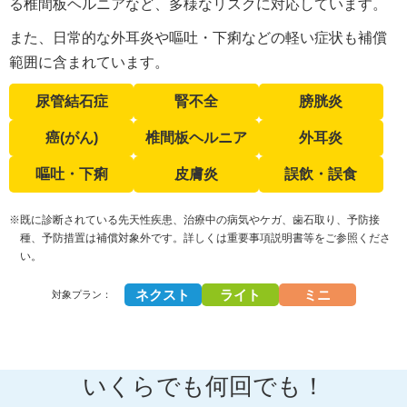
る椎間板ヘルニアなど、多様なリスクに対応しています。
また、日常的な外耳炎や嘔吐・下痢などの軽い症状も補償
範囲に含まれています。
尿管結石症
腎不全
膀胱炎
癌(がん)
椎間板ヘルニア
外耳炎
嘔吐・下痢
皮膚炎
誤飲・誤食
※既に診断されている先天性疾患、治療中の病気やケガ、歯石取り、予防接
種、予防措置は補償対象外です。詳しくは重要事項説明書等をご参照くださ
い。
ネクスト
ライト
ミニ
対象プラン：
いくらでも何回でも！