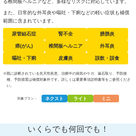
る椎間板ヘルニアなど、多様なリスクに対応しています。
また、日常的な外耳炎や嘔吐・下痢などの軽い症状も補償
範囲に含まれています。
尿管結石症
腎不全
膀胱炎
癌(がん)
椎間板ヘルニア
外耳炎
嘔吐・下痢
皮膚炎
誤飲・誤食
※既に診断されている先天性疾患、治療中の病気やケガ、歯石取り、予防接
種、予防措置は補償対象外です。詳しくは重要事項説明書等をご参照くださ
い。
ネクスト
ライト
ミニ
対象プラン：
いくらでも何回でも！