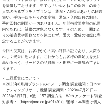
を提供しております。中でも「いぬとねこの保険」の最も
人気のあるプラチナプランは、通院・入院1日あたりの限度
額や、手術一回あたりの限度額、通院・入院回数の制限、
手術回数の制限が一切ありません。年間補償限度額の範囲
内であれば、補償の対象となります。そのため、一回あた
りの治療費や回数などを気にせず、愛犬・愛猫の治療に専
念することができます。
今回の受賞は、お客様からの高い評価の証であり、大変う
れしく光栄に思います。これからもお客様の満足度を更に
高めるべく、サービスの品質向上と拡充に一層努めてまい
ります。
＜三冠受賞について＞
※2023年8月期ブランドのイメージ調査/調査機関：日本マ
ーケティングリサーチ機構/調査期間：2023年7月21日～
2023年8月7日、n数：157 調査方法：Web アンケート/調査
対象者：［https://jmro.co.jp/r01491/］/備考：本調査は個人