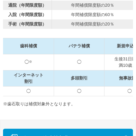
通院（年間限度額）
年間補償限度額の20％
入院（年間限度額）
年間補償限度額の60％
手術（年間限度額）
年間補償限度額の20％
歯科補償
パテラ補償
新規申込
生後31日
◯
◯
満10歳
インターネット
多頭割引
無事故割
割引
◯
◯
◯
※歯石取りは補償対象外となります。